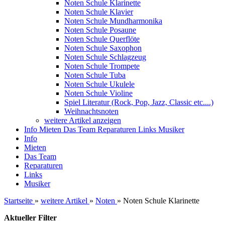
Noten Schule Klarinette
Noten Schule Klavier
Noten Schule Mundharmonika
Noten Schule Posaune
Noten Schule Querflöte
Noten Schule Saxophon
Noten Schule Schlagzeug
Noten Schule Trompete
Noten Schule Tuba
Noten Schule Ukulele
Noten Schule Violine
Spiel Literatur (Rock, Pop, Jazz, Classic etc....)
Weihnachtsnoten
weitere Artikel anzeigen
Info
Mieten
Das Team
Reparaturen
Links
Musiker
Info
Mieten
Das Team
Reparaturen
Links
Musiker
Startseite
»
weitere Artikel
»
Noten
»
Noten Schule Klarinette
Aktueller Filter