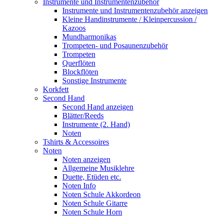
Instrumente und Instrumentenzubehör
Instrumente und Instrumentenzubehör anzeigen
Kleine Handinstrumente / Kleinpercussion /
Kazoos
Mundharmonikas
Trompeten- und Posaunenzubehör
Trompeten
Querflöten
Blockflöten
Sonstige Instrumente
Korkfett
Second Hand
Second Hand anzeigen
Blätter/Reeds
Instrumente (2. Hand)
Noten
Tshirts & Accessoires
Noten
Noten anzeigen
Allgemeine Musiklehre
Duette, Etüden etc.
Noten Info
Noten Schule Akkordeon
Noten Schule Gitarre
Noten Schule Horn