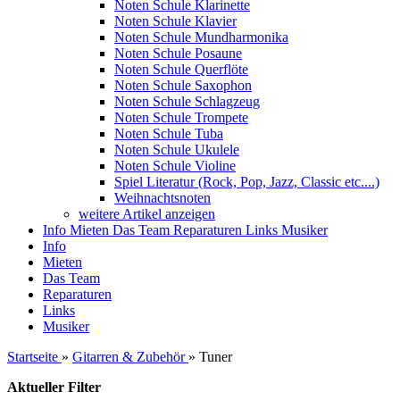
Noten Schule Klarinette
Noten Schule Klavier
Noten Schule Mundharmonika
Noten Schule Posaune
Noten Schule Querflöte
Noten Schule Saxophon
Noten Schule Schlagzeug
Noten Schule Trompete
Noten Schule Tuba
Noten Schule Ukulele
Noten Schule Violine
Spiel Literatur (Rock, Pop, Jazz, Classic etc....)
Weihnachtsnoten
weitere Artikel anzeigen
Info
Mieten
Das Team
Reparaturen
Links
Musiker
Info
Mieten
Das Team
Reparaturen
Links
Musiker
Startseite
»
Gitarren & Zubehör
»
Tuner
Aktueller Filter