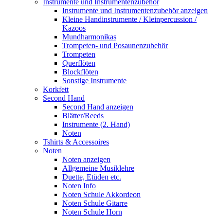
Instrumente und Instrumentenzubehör
Instrumente und Instrumentenzubehör anzeigen
Kleine Handinstrumente / Kleinpercussion /
Kazoos
Mundharmonikas
Trompeten- und Posaunenzubehör
Trompeten
Querflöten
Blockflöten
Sonstige Instrumente
Korkfett
Second Hand
Second Hand anzeigen
Blätter/Reeds
Instrumente (2. Hand)
Noten
Tshirts & Accessoires
Noten
Noten anzeigen
Allgemeine Musiklehre
Duette, Etüden etc.
Noten Info
Noten Schule Akkordeon
Noten Schule Gitarre
Noten Schule Horn