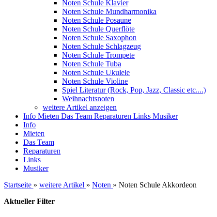
Noten Schule Klavier
Noten Schule Mundharmonika
Noten Schule Posaune
Noten Schule Querflöte
Noten Schule Saxophon
Noten Schule Schlagzeug
Noten Schule Trompete
Noten Schule Tuba
Noten Schule Ukulele
Noten Schule Violine
Spiel Literatur (Rock, Pop, Jazz, Classic etc....)
Weihnachtsnoten
weitere Artikel anzeigen
Info
Mieten
Das Team
Reparaturen
Links
Musiker
Info
Mieten
Das Team
Reparaturen
Links
Musiker
Startseite
»
weitere Artikel
»
Noten
»
Noten Schule Akkordeon
Aktueller Filter