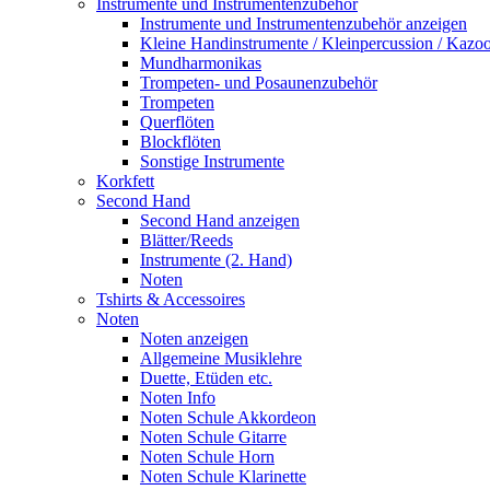
Instrumente und Instrumentenzubehör
Instrumente und Instrumentenzubehör anzeigen
Kleine Handinstrumente / Kleinpercussion / Kazo
Mundharmonikas
Trompeten- und Posaunenzubehör
Trompeten
Querflöten
Blockflöten
Sonstige Instrumente
Korkfett
Second Hand
Second Hand anzeigen
Blätter/Reeds
Instrumente (2. Hand)
Noten
Tshirts & Accessoires
Noten
Noten anzeigen
Allgemeine Musiklehre
Duette, Etüden etc.
Noten Info
Noten Schule Akkordeon
Noten Schule Gitarre
Noten Schule Horn
Noten Schule Klarinette