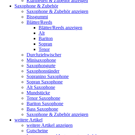
Klarinetten & Zubehör anzeigen
Saxophone & Zubehör
Saxophone & Zubehör anzeigen
Bissgummi
Blätter/Reeds
Blätter/Reeds anzeigen
Alt
Bariton
Sopran
Tenor
Durchziehwischer
Minisaxophone
Saxophongurte
Saxophonständer
Sopranino Saxophone
Sopran Saxophone
Alt Saxophone
Mundstücke
Tenor Saxophone
Bariton Saxophone
Bass Saxophone
Saxophone & Zubehör anzeigen
weitere Artikel
weitere Artikel anzeigen
Gutscheine