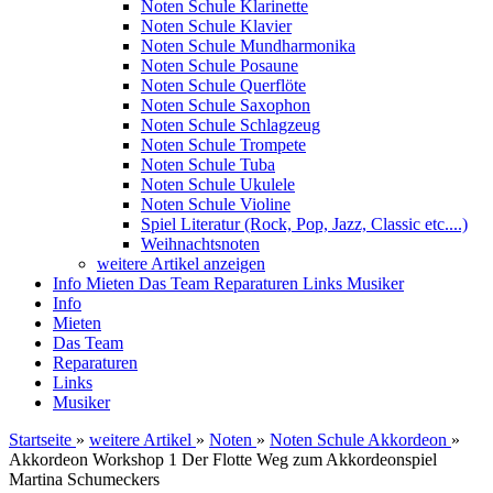
Noten Schule Klarinette
Noten Schule Klavier
Noten Schule Mundharmonika
Noten Schule Posaune
Noten Schule Querflöte
Noten Schule Saxophon
Noten Schule Schlagzeug
Noten Schule Trompete
Noten Schule Tuba
Noten Schule Ukulele
Noten Schule Violine
Spiel Literatur (Rock, Pop, Jazz, Classic etc....)
Weihnachtsnoten
weitere Artikel anzeigen
Info
Mieten
Das Team
Reparaturen
Links
Musiker
Info
Mieten
Das Team
Reparaturen
Links
Musiker
Startseite
»
weitere Artikel
»
Noten
»
Noten Schule Akkordeon
»
Akkordeon Workshop 1 Der Flotte Weg zum Akkordeonspiel
Martina Schumeckers