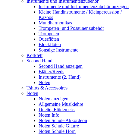
Instrumente und Instrumentenzubehör
Instrumente und Instrumentenzubehör anzeigen
Kleine Handinstrumente / Kleinpercussion /
Kazoos
Mundharmonikas
Trompeten- und Posaunenzubehör
Trompeten
Querflöten
Blockflöten
Sonstige Instrumente
Korkfett
Second Hand
Second Hand anzeigen
Blätter/Reeds
Instrumente (2. Hand)
Noten
Tshirts & Accessoires
Noten
Noten anzeigen
Allgemeine Musiklehre
Duette, Etüden etc.
Noten Info
Noten Schule Akkordeon
Noten Schule Gitarre
Noten Schule Horn