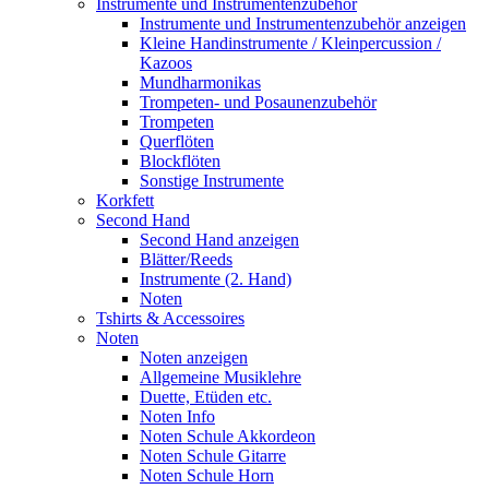
Instrumente und Instrumentenzubehör
Instrumente und Instrumentenzubehör anzeigen
Kleine Handinstrumente / Kleinpercussion /
Kazoos
Mundharmonikas
Trompeten- und Posaunenzubehör
Trompeten
Querflöten
Blockflöten
Sonstige Instrumente
Korkfett
Second Hand
Second Hand anzeigen
Blätter/Reeds
Instrumente (2. Hand)
Noten
Tshirts & Accessoires
Noten
Noten anzeigen
Allgemeine Musiklehre
Duette, Etüden etc.
Noten Info
Noten Schule Akkordeon
Noten Schule Gitarre
Noten Schule Horn