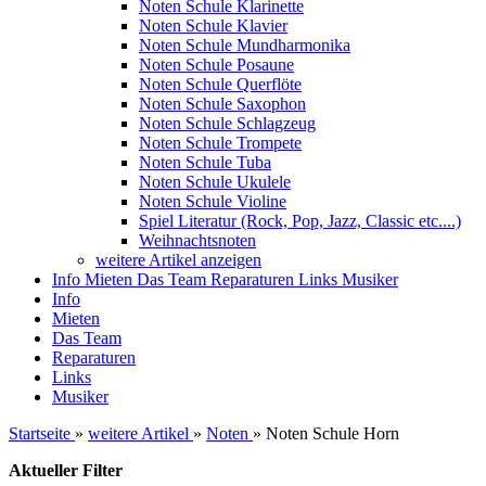
Noten Schule Klarinette
Noten Schule Klavier
Noten Schule Mundharmonika
Noten Schule Posaune
Noten Schule Querflöte
Noten Schule Saxophon
Noten Schule Schlagzeug
Noten Schule Trompete
Noten Schule Tuba
Noten Schule Ukulele
Noten Schule Violine
Spiel Literatur (Rock, Pop, Jazz, Classic etc....)
Weihnachtsnoten
weitere Artikel anzeigen
Info
Mieten
Das Team
Reparaturen
Links
Musiker
Info
Mieten
Das Team
Reparaturen
Links
Musiker
Startseite
»
weitere Artikel
»
Noten
»
Noten Schule Horn
Aktueller Filter