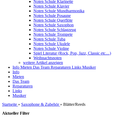
Noten Schule Klarinette
Noten Schule Klavier
Noten Schule Mundharmonika
Noten Schule Posaune
Noten Schule Querflöte
Noten Schule Saxophon
Noten Schule Schlagzeug
Noten Schule Trompete
Noten Schule Tuba
Noten Schule Ukulele
Noten Schule Violine
Spiel Literatur (Rock, Pop, Jazz, Classic etc....)
Weihnachtsnoten
weitere Artikel anzeigen
Info
Mieten
Das Team
Reparaturen
Links
Musiker
Info
Mieten
Das Team
Reparaturen
Links
Musiker
Startseite
»
Saxophone & Zubehör
»
Blätter/Reeds
Aktueller Filter