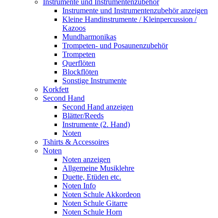
Instrumente und Instrumentenzubehör
Instrumente und Instrumentenzubehör anzeigen
Kleine Handinstrumente / Kleinpercussion /
Kazoos
Mundharmonikas
Trompeten- und Posaunenzubehör
Trompeten
Querflöten
Blockflöten
Sonstige Instrumente
Korkfett
Second Hand
Second Hand anzeigen
Blätter/Reeds
Instrumente (2. Hand)
Noten
Tshirts & Accessoires
Noten
Noten anzeigen
Allgemeine Musiklehre
Duette, Etüden etc.
Noten Info
Noten Schule Akkordeon
Noten Schule Gitarre
Noten Schule Horn