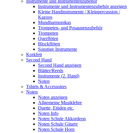
Instrumente und Instrumentenzubehör
Instrumente und Instrumentenzubehör anzeigen
Kleine Handinstrumente / Kleinpercussion /
Kazoos
Mundharmonikas
Trompeten- und Posaunenzubehör
Trompeten
Querflöten
Blockflöten
Sonstige Instrumente
Korkfett
Second Hand
Second Hand anzeigen
Blätter/Reeds
Instrumente (2. Hand)
Noten
Tshirts & Accessoires
Noten
Noten anzeigen
Allgemeine Musiklehre
Duette, Etüden etc.
Noten Info
Noten Schule Akkordeon
Noten Schule Gitarre
Noten Schule Horn