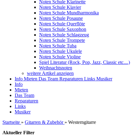
Noten Schule Klarinette
Noten Schule Klavier
Noten Schule Mundharmonika
Noten Schule Posaune
Noten Schule Querflöte
Noten Schule Saxophon
Noten Schule Schlagzeug
Noten Schule Trompete
Noten Schule Tuba
Noten Schule Ukulele
Noten Schule Violine
Spiel Literatur (Rock, Pop, Jazz, Classic etc....)
Weihnachtsnoten
weitere Artikel anzeigen
Info
Mieten
Das Team
Reparaturen
Links
Musiker
Info
Mieten
Das Team
Reparaturen
Links
Musiker
Startseite
»
Gitarren & Zubehör
»
Westerngitarre
Aktueller Filter