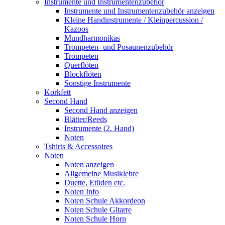
Instrumente und Instrumentenzubehör
Instrumente und Instrumentenzubehör anzeigen
Kleine Handinstrumente / Kleinpercussion /
Kazoos
Mundharmonikas
Trompeten- und Posaunenzubehör
Trompeten
Querflöten
Blockflöten
Sonstige Instrumente
Korkfett
Second Hand
Second Hand anzeigen
Blätter/Reeds
Instrumente (2. Hand)
Noten
Tshirts & Accessoires
Noten
Noten anzeigen
Allgemeine Musiklehre
Duette, Etüden etc.
Noten Info
Noten Schule Akkordeon
Noten Schule Gitarre
Noten Schule Horn