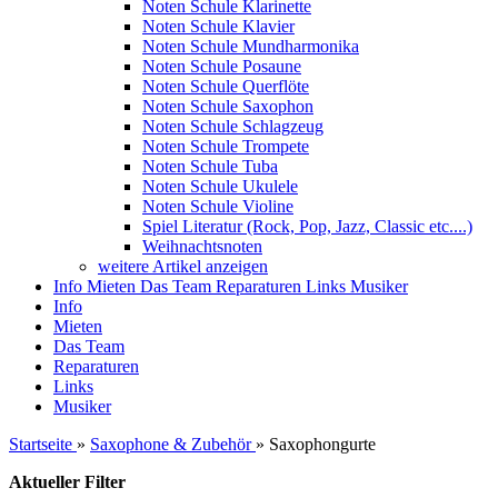
Noten Schule Klarinette
Noten Schule Klavier
Noten Schule Mundharmonika
Noten Schule Posaune
Noten Schule Querflöte
Noten Schule Saxophon
Noten Schule Schlagzeug
Noten Schule Trompete
Noten Schule Tuba
Noten Schule Ukulele
Noten Schule Violine
Spiel Literatur (Rock, Pop, Jazz, Classic etc....)
Weihnachtsnoten
weitere Artikel anzeigen
Info
Mieten
Das Team
Reparaturen
Links
Musiker
Info
Mieten
Das Team
Reparaturen
Links
Musiker
Startseite
»
Saxophone & Zubehör
»
Saxophongurte
Aktueller Filter