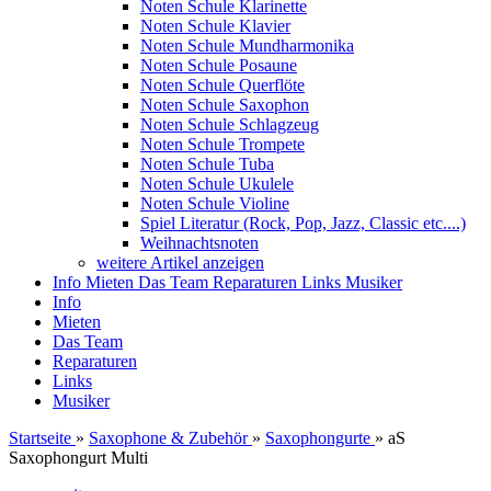
Noten Schule Klarinette
Noten Schule Klavier
Noten Schule Mundharmonika
Noten Schule Posaune
Noten Schule Querflöte
Noten Schule Saxophon
Noten Schule Schlagzeug
Noten Schule Trompete
Noten Schule Tuba
Noten Schule Ukulele
Noten Schule Violine
Spiel Literatur (Rock, Pop, Jazz, Classic etc....)
Weihnachtsnoten
weitere Artikel anzeigen
Info
Mieten
Das Team
Reparaturen
Links
Musiker
Info
Mieten
Das Team
Reparaturen
Links
Musiker
Startseite
»
Saxophone & Zubehör
»
Saxophongurte
»
aS
Saxophongurt Multi