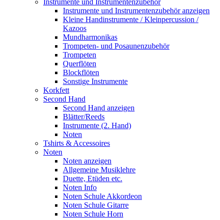
Instrumente und Instrumentenzubehör
Instrumente und Instrumentenzubehör anzeigen
Kleine Handinstrumente / Kleinpercussion /
Kazoos
Mundharmonikas
Trompeten- und Posaunenzubehör
Trompeten
Querflöten
Blockflöten
Sonstige Instrumente
Korkfett
Second Hand
Second Hand anzeigen
Blätter/Reeds
Instrumente (2. Hand)
Noten
Tshirts & Accessoires
Noten
Noten anzeigen
Allgemeine Musiklehre
Duette, Etüden etc.
Noten Info
Noten Schule Akkordeon
Noten Schule Gitarre
Noten Schule Horn