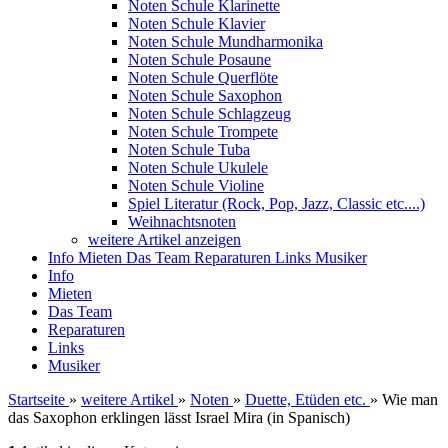
Noten Schule Klarinette
Noten Schule Klavier
Noten Schule Mundharmonika
Noten Schule Posaune
Noten Schule Querflöte
Noten Schule Saxophon
Noten Schule Schlagzeug
Noten Schule Trompete
Noten Schule Tuba
Noten Schule Ukulele
Noten Schule Violine
Spiel Literatur (Rock, Pop, Jazz, Classic etc....)
Weihnachtsnoten
weitere Artikel anzeigen
Info
Mieten
Das Team
Reparaturen
Links
Musiker
Info
Mieten
Das Team
Reparaturen
Links
Musiker
Startseite
»
weitere Artikel
»
Noten
»
Duette, Etüden etc.
»
Wie man
das Saxophon erklingen lässt Israel Mira (in Spanisch)