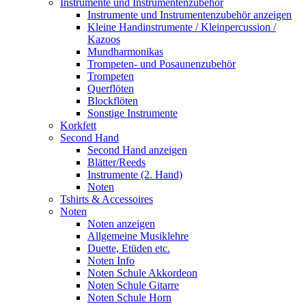
Instrumente und Instrumentenzubehör
Instrumente und Instrumentenzubehör anzeigen
Kleine Handinstrumente / Kleinpercussion /
Kazoos
Mundharmonikas
Trompeten- und Posaunenzubehör
Trompeten
Querflöten
Blockflöten
Sonstige Instrumente
Korkfett
Second Hand
Second Hand anzeigen
Blätter/Reeds
Instrumente (2. Hand)
Noten
Tshirts & Accessoires
Noten
Noten anzeigen
Allgemeine Musiklehre
Duette, Etüden etc.
Noten Info
Noten Schule Akkordeon
Noten Schule Gitarre
Noten Schule Horn