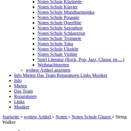
Noten Schule Klarinette
Noten Schule Klavier
Noten Schule Mundharmonika
Noten Schule Posaune
Noten Schule Querflöte
Noten Schule Saxophon
Noten Schule Schlagzeug
Noten Schule Trompete
Noten Schule Tuba
Noten Schule Ukulele
Noten Schule Violine
Spiel Literatur (Rock, Pop, Jazz, Classic etc....)
Weihnachtsnoten
weitere Artikel anzeigen
Info
Mieten
Das Team
Reparaturen
Links
Musiker
Info
Mieten
Das Team
Reparaturen
Links
Musiker
Startseite
»
weitere Artikel
»
Noten
»
Noten Schule Gitarre
»
String
Walker