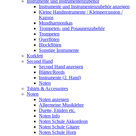
Instrumente und Instrumentenzubehör
Instrumente und Instrumentenzubehör anzeigen
Kleine Handinstrumente / Kleinpercussion /
Kazoos
Mundharmonikas
Trompeten- und Posaunenzubehör
Trompeten
Querflöten
Blockflöten
Sonstige Instrumente
Korkfett
Second Hand
Second Hand anzeigen
Blätter/Reeds
Instrumente (2. Hand)
Noten
Tshirts & Accessoires
Noten
Noten anzeigen
Allgemeine Musiklehre
Duette, Etüden etc.
Noten Info
Noten Schule Akkordeon
Noten Schule Gitarre
Noten Schule Horn