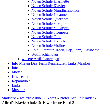
Noten Schule Klarinette
Noten Schule Klavier
Noten Schule Mundharmonika
Noten Schule Posaune
Noten Schule Querflöte
Noten Schule Saxophon
Noten Schule Schlagzeug
Noten Schule Trompete
Noten Schule Tuba
Noten Schule Ukulele
Noten Schule Violine
Spiel Literatur (Rock, Pop, Jazz, Classic etc....)
Weihnachtsnoten
weitere Artikel anzeigen
Info
Mieten
Das Team
Reparaturen
Links
Musiker
Info
Mieten
Das Team
Reparaturen
Links
Musiker
Startseite
»
weitere Artikel
»
Noten
»
Noten Schule Klavier
»
Alfred's Klavierschule für Erwachsene Band 2