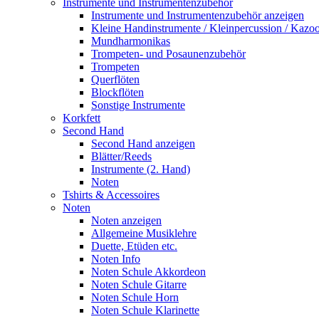
Instrumente und Instrumentenzubehör
Instrumente und Instrumentenzubehör anzeigen
Kleine Handinstrumente / Kleinpercussion / Kazo
Mundharmonikas
Trompeten- und Posaunenzubehör
Trompeten
Querflöten
Blockflöten
Sonstige Instrumente
Korkfett
Second Hand
Second Hand anzeigen
Blätter/Reeds
Instrumente (2. Hand)
Noten
Tshirts & Accessoires
Noten
Noten anzeigen
Allgemeine Musiklehre
Duette, Etüden etc.
Noten Info
Noten Schule Akkordeon
Noten Schule Gitarre
Noten Schule Horn
Noten Schule Klarinette