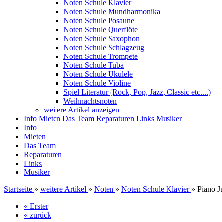
Noten Schule Klavier
Noten Schule Mundharmonika
Noten Schule Posaune
Noten Schule Querflöte
Noten Schule Saxophon
Noten Schule Schlagzeug
Noten Schule Trompete
Noten Schule Tuba
Noten Schule Ukulele
Noten Schule Violine
Spiel Literatur (Rock, Pop, Jazz, Classic etc....)
Weihnachtsnoten
weitere Artikel anzeigen
Info
Mieten
Das Team
Reparaturen
Links
Musiker
Info
Mieten
Das Team
Reparaturen
Links
Musiker
Startseite
»
weitere Artikel
»
Noten
»
Noten Schule Klavier
»
Piano J
« Erster
« zurück