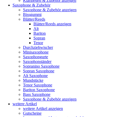
Klarinetten & Zubehör anzeigen
Saxophone & Zubehör
Saxophone & Zubehör anzeigen
Bissgummi
Blätter/Reeds
Blätter/Reeds anzeigen
Alt
Bariton
Sopran
Tenor
Durchziehwischer
Minisaxophone
Saxophongurte
Saxophonständer
Sopranino Saxophone
Sopran Saxophone
Alt Saxophone
Mundstücke
Tenor Saxophone
Bariton Saxophone
Bass Saxophone
Saxophone & Zubehör anzeigen
weitere Artikel
weitere Artikel anzeigen
Gutscheine