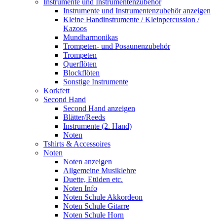
Instrumente und Instrumentenzubehör
Instrumente und Instrumentenzubehör anzeigen
Kleine Handinstrumente / Kleinpercussion /
Kazoos
Mundharmonikas
Trompeten- und Posaunenzubehör
Trompeten
Querflöten
Blockflöten
Sonstige Instrumente
Korkfett
Second Hand
Second Hand anzeigen
Blätter/Reeds
Instrumente (2. Hand)
Noten
Tshirts & Accessoires
Noten
Noten anzeigen
Allgemeine Musiklehre
Duette, Etüden etc.
Noten Info
Noten Schule Akkordeon
Noten Schule Gitarre
Noten Schule Horn