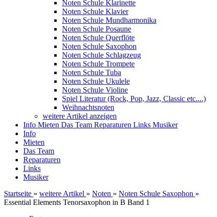
Noten Schule Klarinette
Noten Schule Klavier
Noten Schule Mundharmonika
Noten Schule Posaune
Noten Schule Querflöte
Noten Schule Saxophon
Noten Schule Schlagzeug
Noten Schule Trompete
Noten Schule Tuba
Noten Schule Ukulele
Noten Schule Violine
Spiel Literatur (Rock, Pop, Jazz, Classic etc....)
Weihnachtsnoten
weitere Artikel anzeigen
Info
Mieten
Das Team
Reparaturen
Links
Musiker
Info
Mieten
Das Team
Reparaturen
Links
Musiker
Startseite
»
weitere Artikel
»
Noten
»
Noten Schule Saxophon
»
Essential Elements Tenorsaxophon in B Band 1