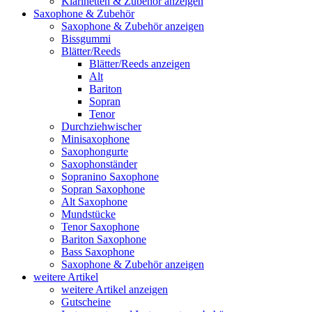
Klarinetten & Zubehör anzeigen
Saxophone & Zubehör
Saxophone & Zubehör anzeigen
Bissgummi
Blätter/Reeds
Blätter/Reeds anzeigen
Alt
Bariton
Sopran
Tenor
Durchziehwischer
Minisaxophone
Saxophongurte
Saxophonständer
Sopranino Saxophone
Sopran Saxophone
Alt Saxophone
Mundstücke
Tenor Saxophone
Bariton Saxophone
Bass Saxophone
Saxophone & Zubehör anzeigen
weitere Artikel
weitere Artikel anzeigen
Gutscheine