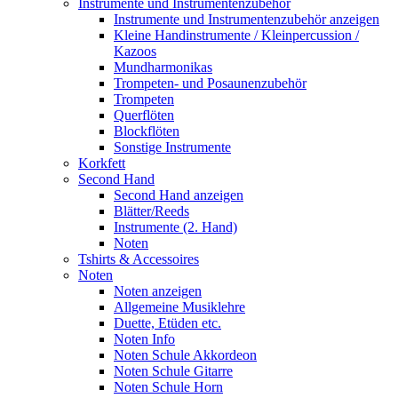
Instrumente und Instrumentenzubehör
Instrumente und Instrumentenzubehör anzeigen
Kleine Handinstrumente / Kleinpercussion /
Kazoos
Mundharmonikas
Trompeten- und Posaunenzubehör
Trompeten
Querflöten
Blockflöten
Sonstige Instrumente
Korkfett
Second Hand
Second Hand anzeigen
Blätter/Reeds
Instrumente (2. Hand)
Noten
Tshirts & Accessoires
Noten
Noten anzeigen
Allgemeine Musiklehre
Duette, Etüden etc.
Noten Info
Noten Schule Akkordeon
Noten Schule Gitarre
Noten Schule Horn