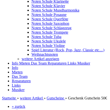
Noten Schule Klarinette
Noten Schule Klavier
Noten Schule Mundharmonika
Noten Schule Posaune
Noten Schule Querflöte
Noten Schule Saxophon
Noten Schule Schlagzeug
Noten Schule Trompete
Noten Schule Tuba
Noten Schule Ukulele
Noten Schule Violine
Spiel Literatur (Rock, Pop, Jazz, Classic etc....)
Weihnachtsnoten
weitere Artikel anzeigen
Info
Mieten
Das Team
Reparaturen
Links
Musiker
Info
Mieten
Das Team
Reparaturen
Links
Musiker
Startseite
»
weitere Artikel
»
Gutscheine
»
Geschenk Gutschein 50€
« zurück