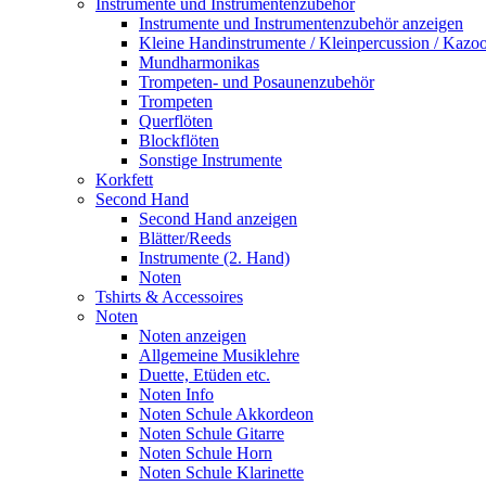
Instrumente und Instrumentenzubehör
Instrumente und Instrumentenzubehör anzeigen
Kleine Handinstrumente / Kleinpercussion / Kazo
Mundharmonikas
Trompeten- und Posaunenzubehör
Trompeten
Querflöten
Blockflöten
Sonstige Instrumente
Korkfett
Second Hand
Second Hand anzeigen
Blätter/Reeds
Instrumente (2. Hand)
Noten
Tshirts & Accessoires
Noten
Noten anzeigen
Allgemeine Musiklehre
Duette, Etüden etc.
Noten Info
Noten Schule Akkordeon
Noten Schule Gitarre
Noten Schule Horn
Noten Schule Klarinette