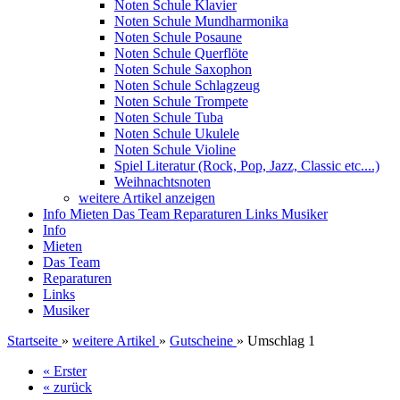
Noten Schule Klavier
Noten Schule Mundharmonika
Noten Schule Posaune
Noten Schule Querflöte
Noten Schule Saxophon
Noten Schule Schlagzeug
Noten Schule Trompete
Noten Schule Tuba
Noten Schule Ukulele
Noten Schule Violine
Spiel Literatur (Rock, Pop, Jazz, Classic etc....)
Weihnachtsnoten
weitere Artikel anzeigen
Info
Mieten
Das Team
Reparaturen
Links
Musiker
Info
Mieten
Das Team
Reparaturen
Links
Musiker
Startseite
»
weitere Artikel
»
Gutscheine
»
Umschlag 1
« Erster
« zurück