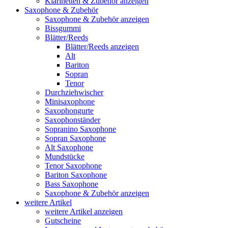
Klarinetten & Zubehör anzeigen
Saxophone & Zubehör
Saxophone & Zubehör anzeigen
Bissgummi
Blätter/Reeds
Blätter/Reeds anzeigen
Alt
Bariton
Sopran
Tenor
Durchziehwischer
Minisaxophone
Saxophongurte
Saxophonständer
Sopranino Saxophone
Sopran Saxophone
Alt Saxophone
Mundstücke
Tenor Saxophone
Bariton Saxophone
Bass Saxophone
Saxophone & Zubehör anzeigen
weitere Artikel
weitere Artikel anzeigen
Gutscheine