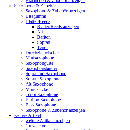
Klarinetten & Zubehör anzeigen
Saxophone & Zubehör
Saxophone & Zubehör anzeigen
Bissgummi
Blätter/Reeds
Blätter/Reeds anzeigen
Alt
Bariton
Sopran
Tenor
Durchziehwischer
Minisaxophone
Saxophongurte
Saxophonständer
Sopranino Saxophone
Sopran Saxophone
Alt Saxophone
Mundstücke
Tenor Saxophone
Bariton Saxophone
Bass Saxophone
Saxophone & Zubehör anzeigen
weitere Artikel
weitere Artikel anzeigen
Gutscheine