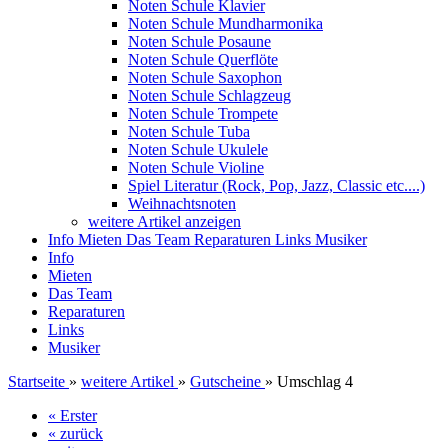
Noten Schule Klavier
Noten Schule Mundharmonika
Noten Schule Posaune
Noten Schule Querflöte
Noten Schule Saxophon
Noten Schule Schlagzeug
Noten Schule Trompete
Noten Schule Tuba
Noten Schule Ukulele
Noten Schule Violine
Spiel Literatur (Rock, Pop, Jazz, Classic etc....)
Weihnachtsnoten
weitere Artikel anzeigen
Info
Mieten
Das Team
Reparaturen
Links
Musiker
Info
Mieten
Das Team
Reparaturen
Links
Musiker
Startseite
»
weitere Artikel
»
Gutscheine
»
Umschlag 4
« Erster
« zurück