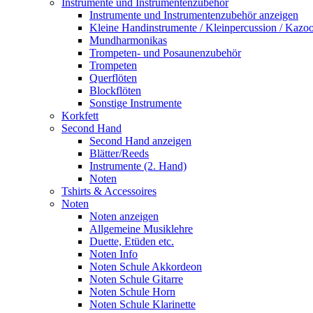
Instrumente und Instrumentenzubehör
Instrumente und Instrumentenzubehör anzeigen
Kleine Handinstrumente / Kleinpercussion / Kazo
Mundharmonikas
Trompeten- und Posaunenzubehör
Trompeten
Querflöten
Blockflöten
Sonstige Instrumente
Korkfett
Second Hand
Second Hand anzeigen
Blätter/Reeds
Instrumente (2. Hand)
Noten
Tshirts & Accessoires
Noten
Noten anzeigen
Allgemeine Musiklehre
Duette, Etüden etc.
Noten Info
Noten Schule Akkordeon
Noten Schule Gitarre
Noten Schule Horn
Noten Schule Klarinette