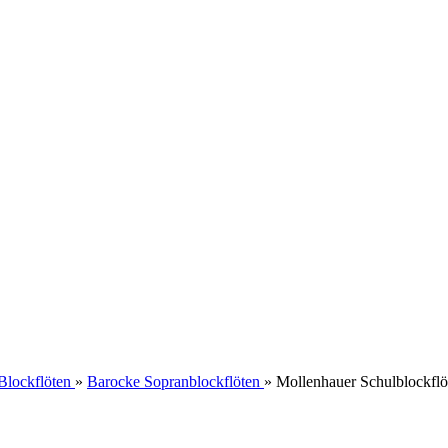
Blockflöten
»
Barocke Sopranblockflöten
»
Mollenhauer Schulblockfl