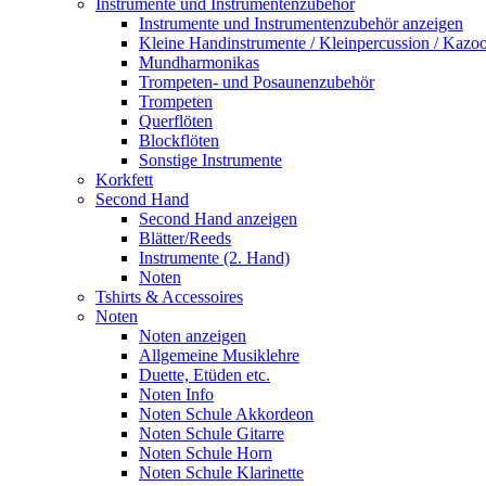
Instrumente und Instrumentenzubehör
Instrumente und Instrumentenzubehör anzeigen
Kleine Handinstrumente / Kleinpercussion / Kazo
Mundharmonikas
Trompeten- und Posaunenzubehör
Trompeten
Querflöten
Blockflöten
Sonstige Instrumente
Korkfett
Second Hand
Second Hand anzeigen
Blätter/Reeds
Instrumente (2. Hand)
Noten
Tshirts & Accessoires
Noten
Noten anzeigen
Allgemeine Musiklehre
Duette, Etüden etc.
Noten Info
Noten Schule Akkordeon
Noten Schule Gitarre
Noten Schule Horn
Noten Schule Klarinette