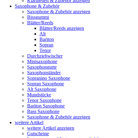
Klarinetten & Zubehör anzeigen
Saxophone & Zubehör
Saxophone & Zubehör anzeigen
Bissgummi
Blätter/Reeds
Blätter/Reeds anzeigen
Alt
Bariton
Sopran
Tenor
Durchziehwischer
Minisaxophone
Saxophongurte
Saxophonständer
Sopranino Saxophone
Sopran Saxophone
Alt Saxophone
Mundstücke
Tenor Saxophone
Bariton Saxophone
Bass Saxophone
Saxophone & Zubehör anzeigen
weitere Artikel
weitere Artikel anzeigen
Gutscheine