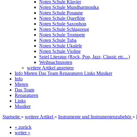
Noten Schule Klavier
Noten Schule Mundharmonika
Noten Schule Posaune
Noten Schule Querflöte
Noten Schule Saxophon
Noten Schule Schlagzeug
Noten Schule Trompete
Noten Schule Tuba
Noten Schule Ukulele
Noten Schule Violine
Spiel Literatur (Rock, Pop, Jazz, Classic etc....)
Weihnachtsnoten
weitere Artikel anzeigen
Info
Mieten
Das Team
Reparaturen
Links
Musiker
Info
Mieten
Das Team
Reparaturen
Links
Musiker
Startseite
»
weitere Artikel
»
Instrumente und Instrumentenzubehör
»
« zurück
weiter »