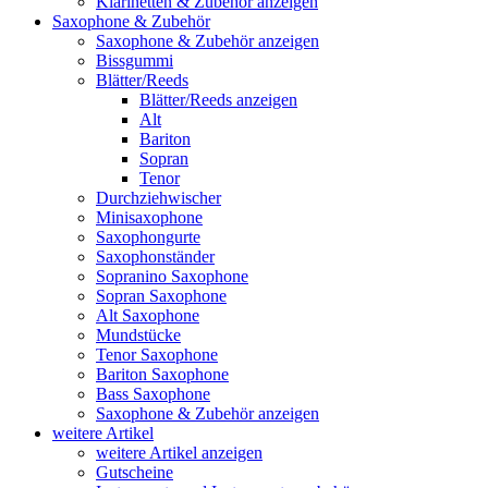
Klarinetten & Zubehör anzeigen
Saxophone & Zubehör
Saxophone & Zubehör anzeigen
Bissgummi
Blätter/Reeds
Blätter/Reeds anzeigen
Alt
Bariton
Sopran
Tenor
Durchziehwischer
Minisaxophone
Saxophongurte
Saxophonständer
Sopranino Saxophone
Sopran Saxophone
Alt Saxophone
Mundstücke
Tenor Saxophone
Bariton Saxophone
Bass Saxophone
Saxophone & Zubehör anzeigen
weitere Artikel
weitere Artikel anzeigen
Gutscheine