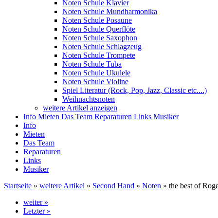
Noten Schule Klavier
Noten Schule Mundharmonika
Noten Schule Posaune
Noten Schule Querflöte
Noten Schule Saxophon
Noten Schule Schlagzeug
Noten Schule Trompete
Noten Schule Tuba
Noten Schule Ukulele
Noten Schule Violine
Spiel Literatur (Rock, Pop, Jazz, Classic etc....)
Weihnachtsnoten
weitere Artikel anzeigen
Info
Mieten
Das Team
Reparaturen
Links
Musiker
Info
Mieten
Das Team
Reparaturen
Links
Musiker
Startseite
»
weitere Artikel
»
Second Hand
»
Noten
»
the best of Rog
weiter »
Letzter »