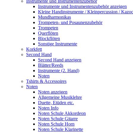
Instrumente und Instrumentenzubehör
Instrumente und Instrumentenzubehör anzeigen
Kleine Handinstrumente / Kleinpercussion / Kazo
Mundharmonikas
Trompeten- und Posaunenzubehör
Trompeten
Querflöten
Blockflöten
Sonstige Instrumente
Korkfett
Second Hand
Second Hand anzeigen
Blätter/Reeds
Instrumente (2. Hand)
Noten
Tshirts & Accessoires
Noten
Noten anzeigen
Allgemeine Musiklehre
Duette, Etüden etc.
Noten Info
Noten Schule Akkordeon
Noten Schule Gitarre
Noten Schule Horn
Noten Schule Klarinette