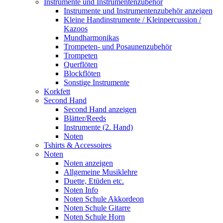
Instrumente und Instrumentenzubehör
Instrumente und Instrumentenzubehör anzeigen
Kleine Handinstrumente / Kleinpercussion /
Kazoos
Mundharmonikas
Trompeten- und Posaunenzubehör
Trompeten
Querflöten
Blockflöten
Sonstige Instrumente
Korkfett
Second Hand
Second Hand anzeigen
Blätter/Reeds
Instrumente (2. Hand)
Noten
Tshirts & Accessoires
Noten
Noten anzeigen
Allgemeine Musiklehre
Duette, Etüden etc.
Noten Info
Noten Schule Akkordeon
Noten Schule Gitarre
Noten Schule Horn