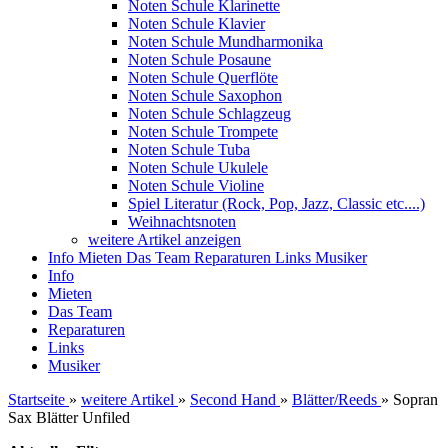
Noten Schule Klarinette
Noten Schule Klavier
Noten Schule Mundharmonika
Noten Schule Posaune
Noten Schule Querflöte
Noten Schule Saxophon
Noten Schule Schlagzeug
Noten Schule Trompete
Noten Schule Tuba
Noten Schule Ukulele
Noten Schule Violine
Spiel Literatur (Rock, Pop, Jazz, Classic etc....)
Weihnachtsnoten
weitere Artikel anzeigen
Info
Mieten
Das Team
Reparaturen
Links
Musiker
Info
Mieten
Das Team
Reparaturen
Links
Musiker
Startseite
»
weitere Artikel
»
Second Hand
»
Blätter/Reeds
»
Sopran
Sax Blätter Unfiled