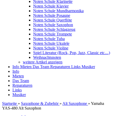
Noten Schule Klarinette
Noten Schule Klavier
Noten Schule Mundharmonika
Noten Schule Posaune
Noten Schule Querflöte
Noten Schule Saxophon
Noten Schule Schlagzeug
Noten Schule Trompete
Noten Schule Tuba
Noten Schule Ukulele
Noten Schule Violine
Spiel Literatur (Rock, Pop, Jazz, Classic etc....)
Weihnachtsnoten
weitere Artikel anzeigen
Info
Mieten
Das Team
Reparaturen
Links
Musiker
Info
Mieten
Das Team
Reparaturen
Links
Musiker
Startseite
»
Saxophone & Zubehör
»
Alt Saxophone
»
Yamaha
YAS-480 Alt Saxophon