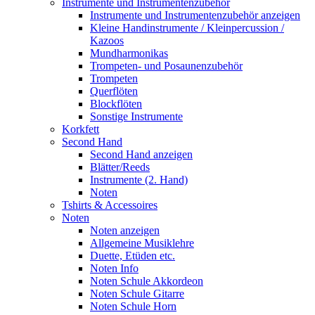
Instrumente und Instrumentenzubehör
Instrumente und Instrumentenzubehör anzeigen
Kleine Handinstrumente / Kleinpercussion /
Kazoos
Mundharmonikas
Trompeten- und Posaunenzubehör
Trompeten
Querflöten
Blockflöten
Sonstige Instrumente
Korkfett
Second Hand
Second Hand anzeigen
Blätter/Reeds
Instrumente (2. Hand)
Noten
Tshirts & Accessoires
Noten
Noten anzeigen
Allgemeine Musiklehre
Duette, Etüden etc.
Noten Info
Noten Schule Akkordeon
Noten Schule Gitarre
Noten Schule Horn