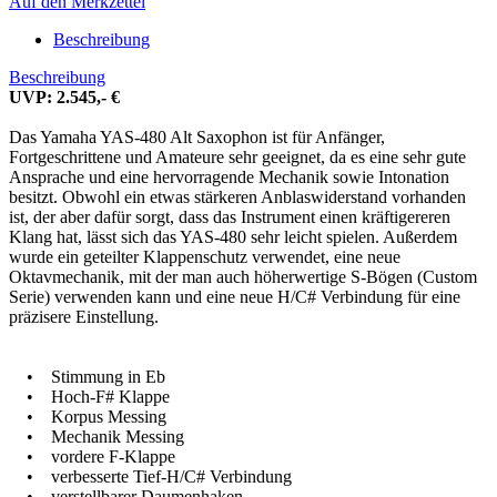
Auf den Merkzettel
Beschreibung
Beschreibung
UVP: 2.545,- €
Das Yamaha YAS-480 Alt Saxophon ist für Anfänger,
Fortgeschrittene und Amateure sehr geeignet, da es eine sehr gute
Ansprache und eine hervorragende Mechanik sowie Intonation
besitzt. Obwohl ein etwas stärkeren Anblaswiderstand vorhanden
ist, der aber dafür sorgt, dass das Instrument einen kräftigereren
Klang hat, lässt sich das YAS-480 sehr leicht spielen. Außerdem
wurde ein geteilter Klappenschutz verwendet, eine neue
Oktavmechanik, mit der man auch höherwertige S-Bögen (Custom
Serie) verwenden kann und eine neue H/C# Verbindung für eine
präzisere Einstellung.
• Stimmung in Eb
• Hoch-F# Klappe
• Korpus Messing
• Mechanik Messing
• vordere F-Klappe
• verbesserte Tief-H/C# Verbindung
• verstellbarer Daumenhaken