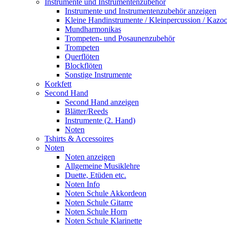
Instrumente und Instrumentenzubehör
Instrumente und Instrumentenzubehör anzeigen
Kleine Handinstrumente / Kleinpercussion / Kazo
Mundharmonikas
Trompeten- und Posaunenzubehör
Trompeten
Querflöten
Blockflöten
Sonstige Instrumente
Korkfett
Second Hand
Second Hand anzeigen
Blätter/Reeds
Instrumente (2. Hand)
Noten
Tshirts & Accessoires
Noten
Noten anzeigen
Allgemeine Musiklehre
Duette, Etüden etc.
Noten Info
Noten Schule Akkordeon
Noten Schule Gitarre
Noten Schule Horn
Noten Schule Klarinette