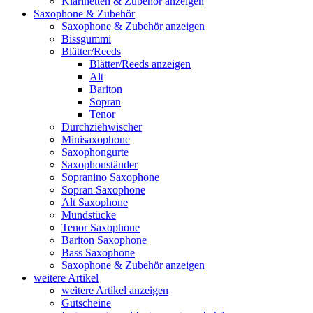
Klarinetten & Zubehör anzeigen
Saxophone & Zubehör
Saxophone & Zubehör anzeigen
Bissgummi
Blätter/Reeds
Blätter/Reeds anzeigen
Alt
Bariton
Sopran
Tenor
Durchziehwischer
Minisaxophone
Saxophongurte
Saxophonständer
Sopranino Saxophone
Sopran Saxophone
Alt Saxophone
Mundstücke
Tenor Saxophone
Bariton Saxophone
Bass Saxophone
Saxophone & Zubehör anzeigen
weitere Artikel
weitere Artikel anzeigen
Gutscheine