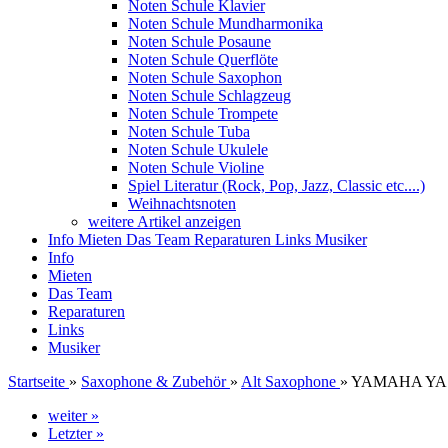
Noten Schule Klavier
Noten Schule Mundharmonika
Noten Schule Posaune
Noten Schule Querflöte
Noten Schule Saxophon
Noten Schule Schlagzeug
Noten Schule Trompete
Noten Schule Tuba
Noten Schule Ukulele
Noten Schule Violine
Spiel Literatur (Rock, Pop, Jazz, Classic etc....)
Weihnachtsnoten
weitere Artikel anzeigen
Info
Mieten
Das Team
Reparaturen
Links
Musiker
Info
Mieten
Das Team
Reparaturen
Links
Musiker
Startseite
»
Saxophone & Zubehör
»
Alt Saxophone
»
YAMAHA YAS-
weiter »
Letzter »