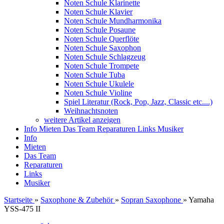
Noten Schule Klarinette
Noten Schule Klavier
Noten Schule Mundharmonika
Noten Schule Posaune
Noten Schule Querflöte
Noten Schule Saxophon
Noten Schule Schlagzeug
Noten Schule Trompete
Noten Schule Tuba
Noten Schule Ukulele
Noten Schule Violine
Spiel Literatur (Rock, Pop, Jazz, Classic etc....)
Weihnachtsnoten
weitere Artikel anzeigen
Info
Mieten
Das Team
Reparaturen
Links
Musiker
Info
Mieten
Das Team
Reparaturen
Links
Musiker
Startseite
»
Saxophone & Zubehör
»
Sopran Saxophone
»
Yamaha
YSS-475 II