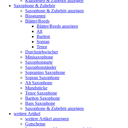
Klarinetten & Zubehör anzeigen
Saxophone & Zubehör
Saxophone & Zubehör anzeigen
Bissgummi
Blätter/Reeds
Blätter/Reeds anzeigen
Alt
Bariton
Sopran
Tenor
Durchziehwischer
Minisaxophone
Saxophongurte
Saxophonständer
Sopranino Saxophone
Sopran Saxophone
Alt Saxophone
Mundstücke
Tenor Saxophone
Bariton Saxophone
Bass Saxophone
Saxophone & Zubehör anzeigen
weitere Artikel
weitere Artikel anzeigen
Gutscheine