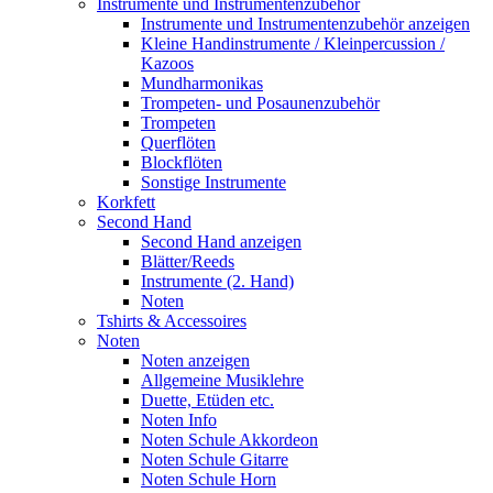
Instrumente und Instrumentenzubehör
Instrumente und Instrumentenzubehör anzeigen
Kleine Handinstrumente / Kleinpercussion /
Kazoos
Mundharmonikas
Trompeten- und Posaunenzubehör
Trompeten
Querflöten
Blockflöten
Sonstige Instrumente
Korkfett
Second Hand
Second Hand anzeigen
Blätter/Reeds
Instrumente (2. Hand)
Noten
Tshirts & Accessoires
Noten
Noten anzeigen
Allgemeine Musiklehre
Duette, Etüden etc.
Noten Info
Noten Schule Akkordeon
Noten Schule Gitarre
Noten Schule Horn