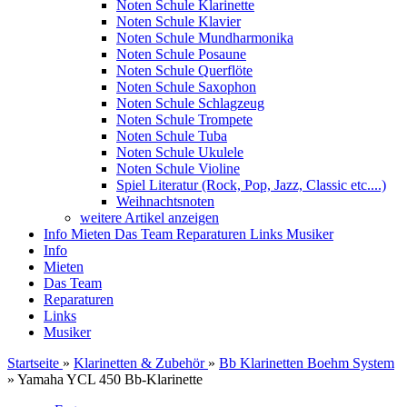
Noten Schule Klarinette
Noten Schule Klavier
Noten Schule Mundharmonika
Noten Schule Posaune
Noten Schule Querflöte
Noten Schule Saxophon
Noten Schule Schlagzeug
Noten Schule Trompete
Noten Schule Tuba
Noten Schule Ukulele
Noten Schule Violine
Spiel Literatur (Rock, Pop, Jazz, Classic etc....)
Weihnachtsnoten
weitere Artikel anzeigen
Info
Mieten
Das Team
Reparaturen
Links
Musiker
Info
Mieten
Das Team
Reparaturen
Links
Musiker
Startseite
»
Klarinetten & Zubehör
»
Bb Klarinetten Boehm System
»
Yamaha YCL 450 Bb-Klarinette