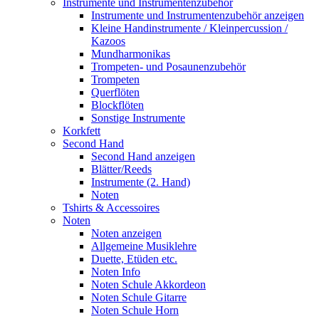
Instrumente und Instrumentenzubehör
Instrumente und Instrumentenzubehör anzeigen
Kleine Handinstrumente / Kleinpercussion /
Kazoos
Mundharmonikas
Trompeten- und Posaunenzubehör
Trompeten
Querflöten
Blockflöten
Sonstige Instrumente
Korkfett
Second Hand
Second Hand anzeigen
Blätter/Reeds
Instrumente (2. Hand)
Noten
Tshirts & Accessoires
Noten
Noten anzeigen
Allgemeine Musiklehre
Duette, Etüden etc.
Noten Info
Noten Schule Akkordeon
Noten Schule Gitarre
Noten Schule Horn